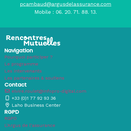
pcambaud@argusdelassurance.com
Mobile : 06. 20. 71. 88. 13.
Navigation
Pourquoi participer ?
Le programme
Les intervenants
Les partenaires & soutiens
Contact
elvire.roulet@infopro-digital.com
+33 (0)1 77 92 93 36
Laho Business Center
RGPD
RGPD
L'Argus de l'assurance