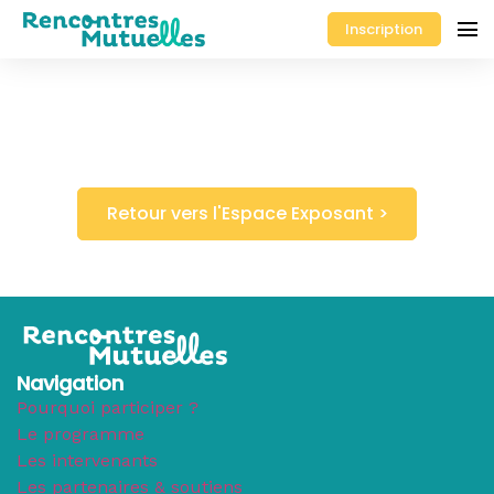
Inscription
Retour vers l'Espace Exposant >
Navigation
Pourquoi participer ?
Le programme
Les intervenants
Les partenaires & soutiens