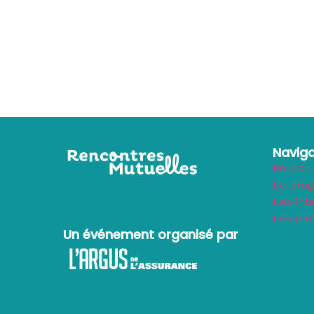
Naviga
Pourquo
Le pro
Les int
Les par
Un événement organisé par