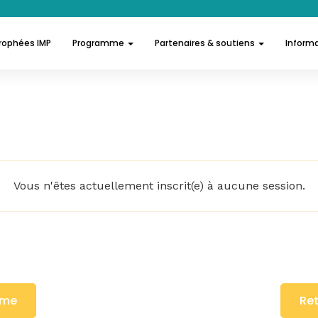
rophées IMP
Programme
Partenaires & soutiens
Informa
Vous n'êtes actuellement inscrit(e) à aucune session.
mme
Re