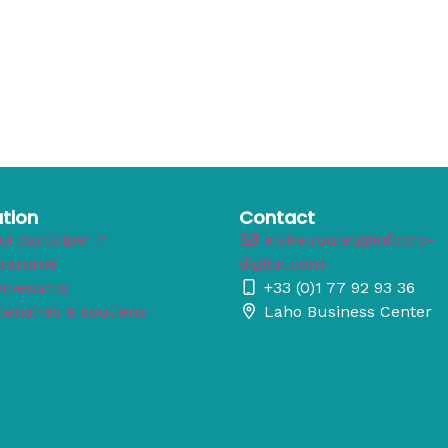
tion
Contact
i participer ?
elvire.roulet@infopro-
gramme
digital.com
ervenants
+33 (0)1 77 92 93 36
tenaires & soutiens
Laho Business Center